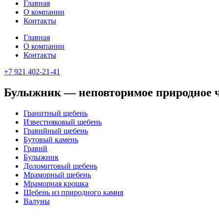
Главная
О компании
Контакты
Главная
О компании
Контакты
+7 921 402-21-41
Булыжник — неповторимое природное ч
Гранитный щебень
Известняковый щебень
Гравийный щебень
Бутовый камень
Гравий
Булыжник
Доломитовый щебень
Мраморный щебень
Мраморная крошка
Щебень из природного камня
Валуны