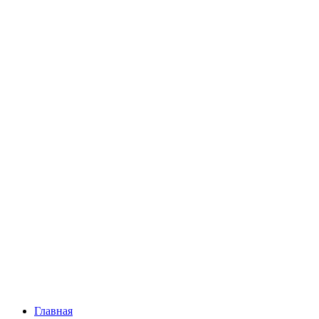
Перейти
к
содержимому
Главная