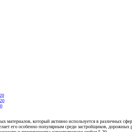
20
20
20
ых материалов, который активно используется в различных сфер
делает его особенно популярным среди застройщиков, дорожных р
можности и преимущества известнякового щебня 5-20.