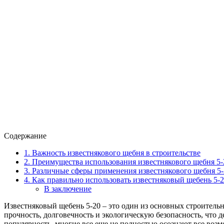
Содержание
1. Важность известнякового щебня в строительстве
2. Преимущества использования известнякового щебня 5-
3. Различные сферы применения известнякового щебня 5-
4. Как правильно использовать известняковый щебень 5-
В заключение
Известняковый щебень 5-20 – это один из основных строительн
прочность, долговечность и экологическую безопасность, что 
популярность, многие все еще не полностью осознают все воз