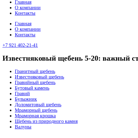
Главная
О компании
Контакты
Главная
О компании
Контакты
+7 921 402-21-41
Известняковый щебень 5-20: важный с
Гранитный щебень
Известняковый щебень
Гравийный щебень
Бутовый камень
Гравий
Булыжник
Доломитовый щебень
Мраморный щебень
Мраморная крошка
Щебень из природного камня
Валуны