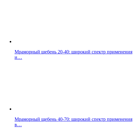
Мраморный щебень 20-40: широкий спектр применения
и…
Мраморный щебень 40-70: широкий спектр применения
в…