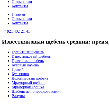
О компании
Контакты
Главная
О компании
Контакты
+7 921 402-21-41
Известняковый щебень средний: преим
Гранитный щебень
Известняковый щебень
Гравийный щебень
Бутовый камень
Гравий
Булыжник
Доломитовый щебень
Мраморный щебень
Мраморная крошка
Щебень из природного камня
Валуны