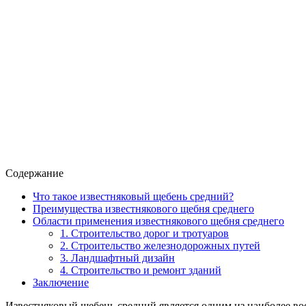
Содержание
Что такое известняковый щебень средний?
Преимущества известнякового щебня среднего
Области применения известнякового щебня среднего
1. Строительство дорог и тротуаров
2. Строительство железнодорожных путей
3. Ландшафтный дизайн
4. Строительство и ремонт зданий
Заключение
Известняковый щебень средний является одним из наиболее в